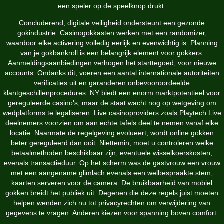
een speler op de speelknop drukt.
Concluderend, digitale veiligheid ondersteunt een gezonde
gokindustrie. Casinogokkasten werken met een randomizer,
waardoor elke activering volledig eerlijk en evenwichtig is. Planning
van je gokbankroll is een belangrijk element voor gokkers.
Aanmeldingsaanbiedingen verhogen het starttegoed, voor nieuwe
accounts. Ondanks dit, voeren een aantal internationale autoriteiten
verificaties uit en garanderen onbevooroordeelde
klantgeschillenprocedures. NY biedt een enorm marktpotentieel voor
gereguleerde casino's, maar de staat wacht nog op wetgeving om
wedplatforms te legaliseren. Live casinoproviders zoals Playtech Live
deelnemers voorzien om aan echte tafels deel te nemen vanaf elke
locatie. Naarmate de regelgeving evolueert, wordt online gokken
beter gereguleerd dan ooit. Niettemin, moet u controleren welke
betaalmethoden beschikbaar zijn, eventuele wisselkoerskosten,
evenals transactieduur. Op het scherm was de gastvrouw een vrouw
met een aangename glimlach evenals een welbespraakte stem,
kaarten serveren voor de camera. De bruikbaarheid van mobiel
gokken breidt het publiek uit. Degenen die deze regels juist moeten
helpen wenden zich nu tot privacyrechten om verwijdering van
gegevens te vragen. Anderen kiezen voor spanning boven comfort.