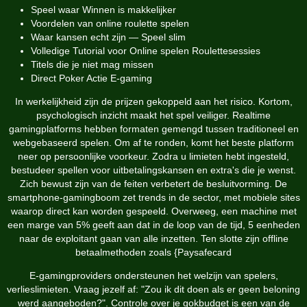
Speel waar Winnen is makkelijker
Voordelen van online roulette spelen
Waar kansen echt zijn — Speel slim
Volledige Tutorial voor Online spelen Roulettesessies
Titels die je niet mag missen
Direct Poker Actie E-gaming
In werkelijkheid zijn de prijzen gekoppeld aan het risico. Kortom,
psychologisch inzicht maakt het spel veiliger. Realtime
gamingplatforms hebben formaten gemengd tussen traditioneel en
webgebaseerd spelen. Om af te ronden, komt het beste platform
neer op persoonlijke voorkeur. Zodra u limieten hebt ingesteld,
bestudeer spellen voor uitbetalingskansen en extra's die je wenst.
Zich bewust zijn van de feiten verbetert de besluitvorming. De
smartphone-gamingboom zet trends in de sector, met mobiele sites
waarop direct kan worden gespeeld. Overweeg, een machine met
een marge van 5% geeft aan dat in de loop van de tijd, 5 eenheden
naar de exploitant gaan van alle inzetten. Ten slotte zijn offline
betaalmethoden zoals {Paysafecard
E-gamingproviders ondersteunen het welzijn van spelers,
verlieslimieten. Vraag jezelf af: "Zou ik dit doen als er geen beloning
werd aangeboden?". Controle over je gokbudget is een van de