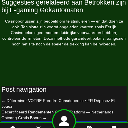
Suggesties gerelateerd aan Betrokken zijn
bij E-gaming Gokautomaten
Casinobonussen zijn bedoeld om te stimuleren — en dat doen ze
ook. Ten slotte zijn vooraf opgeladen kaarten zoals Eerlijk
Casinobeloningen moeten duidelijke voorwaarden hebben,
controleer de limieten. Deze methode garandeert balans, aangezien
noch het site noch de speler de trekking kan beïnvloeden.
Post navigation
←
Déterminer VOTRE Prendre Conséquence ◦ FR Déposez Et
Jouez
Gecertificeerd Rendementen Op Ons Platform — Netherlands
Ontvang Gratis Bonus
→