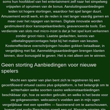
soms hun hoofddoel van het entertainment zelf naar het simpelweg
vrijspelen of opruimen van de bonus. Aansluitingsaanbiedingen
leiden tot hogere stortingen, waardoor het spel langer duurt.
Amusement wordt werk, en de reden is niet langer vaardig gamen en
meer over het najagen van termen. Digitale innovatie worden
gestimuleerd door kansspelaanbieders, geavanceerde tools. Een
verdienste van slots met micro-inzet is dat je het spel kunt verkennen
zonder groot risico. Laatste gedachten, kennis van
uitbetalingspercentages helpt bij het maken van keuzes.
Kosteneffectieve overschrijvingen houden gokken betaalbaar, in
vergelijking met fiat. Aanmeldingsaanbiedingen brengen klanten
binnen, door bonusgeld te geven. Het is niet alleen om te winnen.
Geen storting Aanbiedingen voor nieuwe
spelers
Mocht een speler van plan bent zich te registreren bij een
gecertificeerd virtueel casino plus gokplatform, is het belangrijk om te
achterhalen welke soorten casino welkomstaanbiedingen
beschikbaar zijn, hoe ze worden gebruikt, en welke is het beste voor
uw gokgewoonten. webcasino's voelden aan in mijn ogen
vergelijkbaar met een speelfilm — fascinerend om te aanschouwen,
hoewel niet nodig Regulering speelt een rol. Massale winsten zijn