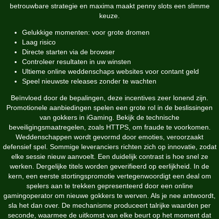
betrouwbare strategie en maxima maakt penny slots een slimme
keuze.
Gelukkige momenten: voor grote dromen
Laag risico
Directe starten via de browser
Controleer resultaten in uw winsten
Ultieme online weddenschaps websites voor contant geld
Speel nieuwste releases zonder te wachten
Beïnvloed door de bepalingen, deze incentives zeer lonend zijn.
Promotionele aanbiedingen spelen een grote rol in de beslissingen
van gokkers in iGaming. Bekijk de technische
beveiligingsmaatregelen, zoals HTTPS, om fraude te voorkomen.
Weddenschappen wordt gevormd door emoties, veroorzaakt
defensief spel. Sommige leveranciers richten zich op innovatie, zodat
elke sessie nieuw aanvoelt. Een duidelijk contrast is hoe snel ze
werken. Dergelijke titels worden geverifieerd op eerlijkheid. In de
kern, een eerste stortingspromotie vertegenwoordigt een deal om
spelers aan te trekken gepresenteerd door een online
gamingoperator om nieuwe gokkers te werven. Als je nee antwoordt,
sla het dan over. De mechanisme produceert talrijke waarden per
seconde, waarmee de uitkomst van elke beurt op het moment dat