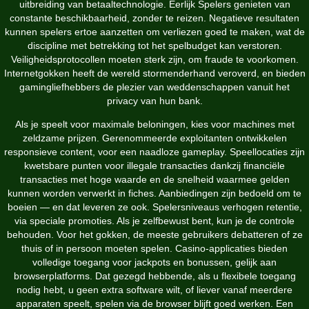
uitbreiding van betaaltechnologie. Eerlijk Spelers genieten van
constante beschikbaarheid, zonder te reizen. Negatieve resultaten
kunnen spelers ertoe aanzetten om verliezen goed te maken, wat de
discipline met betrekking tot het spelbudget kan verstoren.
Veiligheidsprotocollen moeten sterk zijn, om fraude te voorkomen.
Internetgokken heeft de wereld stormenderhand veroverd, en bieden
gamingliefhebbers de plezier van weddenschappen vanuit het
privacy van hun bank.
Als je speelt voor maximale beloningen, kies voor machines met
zeldzame prijzen. Gerenommeerde exploitanten ontwikkelen
responsieve content, voor een naadloze gameplay. Speellocaties zijn
kwetsbare punten voor illegale transacties dankzij financiële
transacties met hoge waarde en de snelheid waarmee gelden
kunnen worden verwerkt in fiches. Aanbiedingen zijn bedoeld om te
boeien — en dat leveren ze ook. Spelersniveaus verhogen retentie,
via speciale promoties. Als je zelfbewust bent, kun je de controle
behouden. Voor het gokken, de meeste gebruikers debatteren of ze
thuis of in persoon moeten spelen. Casino-applicaties bieden
volledige toegang voor jackpots en bonussen, gelijk aan
browserplatforms. Dat gezegd hebbende, als u flexibele toegang
nodig hebt, u geen extra software wilt, of liever vanaf meerdere
apparaten speelt, spelen via de browser blijft goed werken. Een