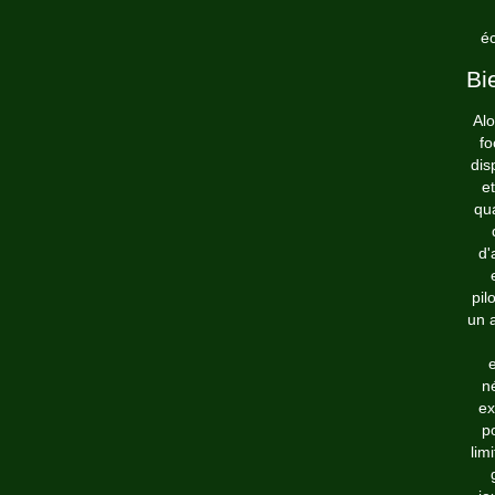
éc
Bi
Alo
fo
dis
e
qua
d'
pil
un 
e
n
ex
p
lim