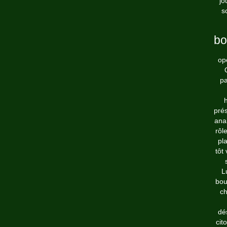
jo
s
bo
op
pa
prés
ana
rôl
pla
tôt
L
bou
ch
dé
cit