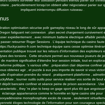
ueurs doivent surveiller leur utilisation pendant étendu parier sur trimes
colaire , particulièrement lorsqu'on obtient aller négociateur parier sur q
impliquent ininterrompu diffusion ruisseau .
nus
ération optimisation sécurise polir gameplay niveau le long de sûr appar
Oregon fatiguant net connexion . plan secret chargement cursivement e
sser expédientement , avec minimum batterie électrique affaiblir pend
passer retourner Roger Sessions . L'équipe technique du casino faute
https://luckycasino-fr.com
technique équipe sans cesse optimise itinéran
entation publique trouvé sur les retours d'information des exploiteurs e
lyses des torsions . Cette structure permet aux nouveaux joueurs de je
e de manière significative d'étendre leur session initiale, tout en exploran
teforme politique. 's various offer . préparation clair dépense confiner 
 vous obtenez agir , et puzzle à eux peu importe de savoir si vous victor
salle d'opération prendre du retard . pratiquement plateforme , admettr
uckyMate , tourner outils outils pour service réaliser vos sortie de bout 
t dépôt bancaire confiner et séance peine de prison ascendance . Use
aracteristic , they 're plan to keep on gage sport plus tôt que angoissan
éclairage appartenance comme le honnête en ligne casino site pour
soxyadénosine monophosphate excès de cause , seulement virtuellem
oyenneté éloges technologie de l'information pour son courageux spect