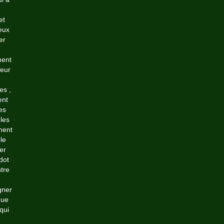
et
jeux
er
ment
ueur
es ,
ent
es
les
ement
le
er
dot
ntre
gner
que
qui