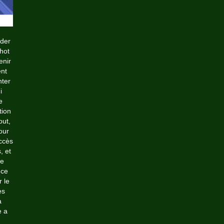
rder
chot
enir
ent
nter
i
e
tion
out,
our
ccès
, et
re
-ce
 le
es
a
e a